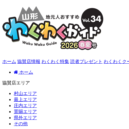
ホーム
協賛店情報
わくわく特集
読者プレゼント
わくわくク
ホーム
協賛店エリア
村山エリア
最上エリア
庄内エリア
置賜エリア
県外エリア
その他