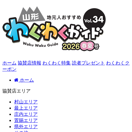
ホーム
協賛店情報
わくわく特集
読者プレゼント
わくわくク
ーポン
ホーム
協賛店エリア
村山エリア
最上エリア
庄内エリア
置賜エリア
県外エリア