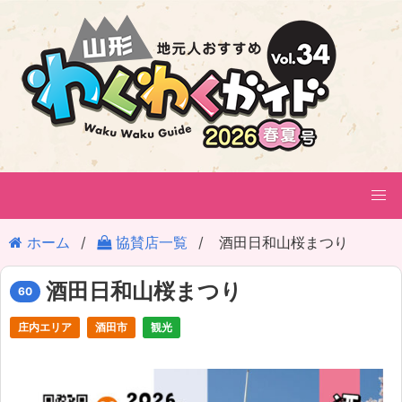
ホーム
協賛店一覧
酒田日和山桜まつり
酒田日和山桜まつり
60
庄内エリア
酒田市
観光