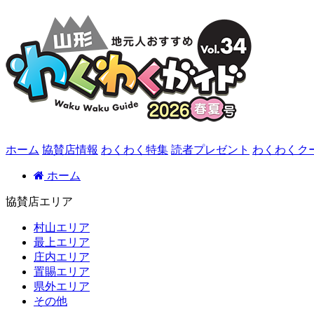
ホーム
協賛店情報
わくわく特集
読者プレゼント
わくわくク
ホーム
協賛店エリア
村山エリア
最上エリア
庄内エリア
置賜エリア
県外エリア
その他