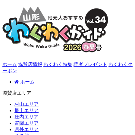
ホーム
協賛店情報
わくわく特集
読者プレゼント
わくわくク
ーポン
ホーム
協賛店エリア
村山エリア
最上エリア
庄内エリア
置賜エリア
県外エリア