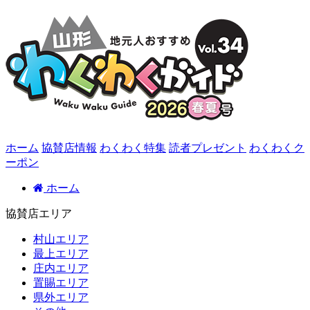
ホーム
協賛店情報
わくわく特集
読者プレゼント
わくわくク
ーポン
ホーム
協賛店エリア
村山エリア
最上エリア
庄内エリア
置賜エリア
県外エリア