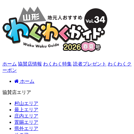
ホーム
協賛店情報
わくわく特集
読者プレゼント
わくわくク
ーポン
ホーム
協賛店エリア
村山エリア
最上エリア
庄内エリア
置賜エリア
県外エリア