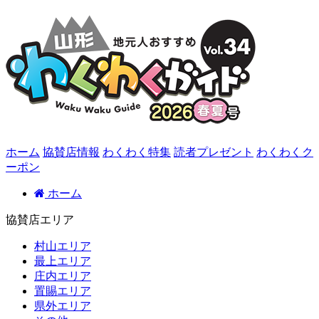
ホーム
協賛店情報
わくわく特集
読者プレゼント
わくわくク
ーポン
ホーム
協賛店エリア
村山エリア
最上エリア
庄内エリア
置賜エリア
県外エリア