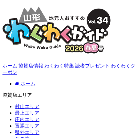
ホーム
協賛店情報
わくわく特集
読者プレゼント
わくわくク
ーポン
ホーム
協賛店エリア
村山エリア
最上エリア
庄内エリア
置賜エリア
県外エリア