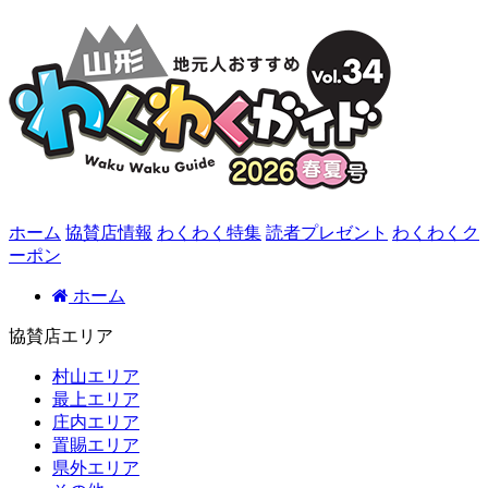
ホーム
協賛店情報
わくわく特集
読者プレゼント
わくわくク
ーポン
ホーム
協賛店エリア
村山エリア
最上エリア
庄内エリア
置賜エリア
県外エリア