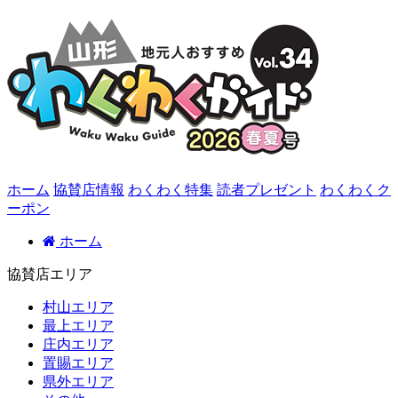
ホーム
協賛店情報
わくわく特集
読者プレゼント
わくわくク
ーポン
ホーム
協賛店エリア
村山エリア
最上エリア
庄内エリア
置賜エリア
県外エリア