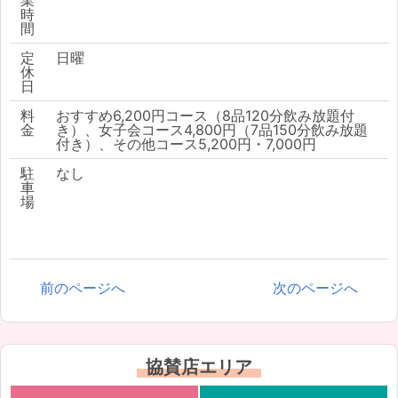
業
時
間
定
日曜
休
日
料
おすすめ6,200円コース（8品120分飲み放題付
金
き）、女子会コース4,800円（7品150分飲み放題
付き）、その他コース5,200円・7,000円
駐
なし
車
場
前のページへ
次のページへ
協賛店エリア