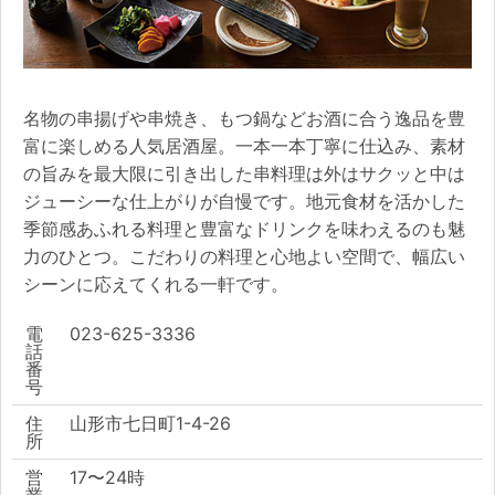
名物の串揚げや串焼き、もつ鍋などお酒に合う逸品を豊
富に楽しめる人気居酒屋。一本一本丁寧に仕込み、素材
の旨みを最大限に引き出した串料理は外はサクッと中は
ジューシーな仕上がりが自慢です。地元食材を活かした
季節感あふれる料理と豊富なドリンクを味わえるのも魅
力のひとつ。こだわりの料理と心地よい空間で、幅広い
シーンに応えてくれる一軒です。
電
023-625-3336
話
番
号
住
山形市七日町1-4-26
所
営
17〜24時