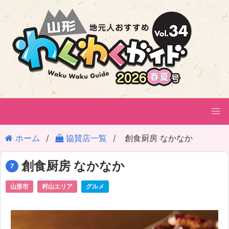
ホーム
協賛店一覧
創食厨房 なかなか
創食厨房 なかなか
7
山形市
村山エリア
グルメ