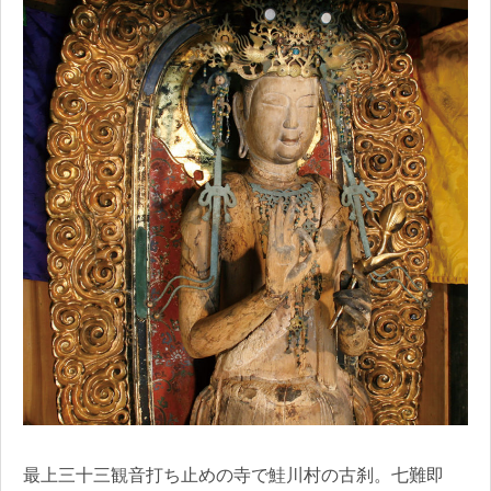
最上三十三観音打ち止めの寺で鮭川村の古刹。七難即