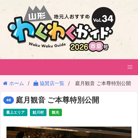
ホーム
協賛店一覧
庭月観音 ご本尊特別公開
庭月観音 ご本尊特別公開
46
最上エリア
鮭川村
観光