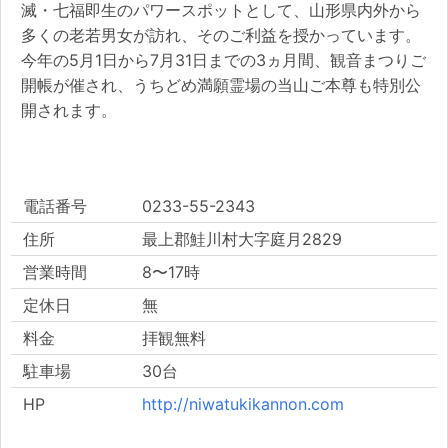
滅・七福即生のパワースポットとして、山形県内外から
多くの老若男女が訪れ、そのご利益を授かっています。
今年の5月1日から7月31日までの3ヵ月間、観音まつりご
開帳が催され、うちどめ満願霊場の当山ご本尊も特別公
開されます。
電話番号
0233-55-2343
住所
最上郡鮭川村大字庭月2829
営業時間
8〜17時
定休日
無
料金
拝観無料
駐車場
30台
HP
http://niwatukikannon.com